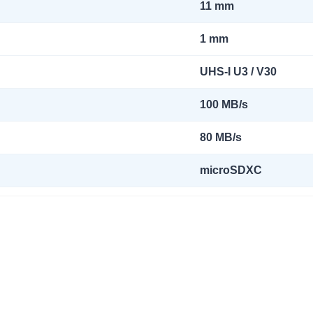
11
mm
1 mm
UHS-I U3 / V30
100 MB/s
80 MB/s
microSDXC