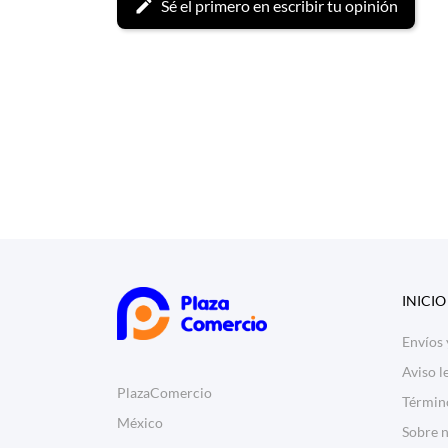
Sé el primero en escribir tu opinión
INICIO
Envíos
Aviso l
PlazaComercio
Términ
México
Sobre 